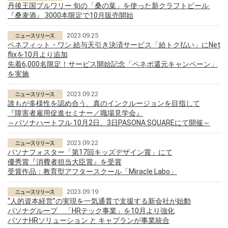
丹後王国ブルワリー 旬の「桑の葉」を使った新クラフトビール
『桑麦酒』 3000本限定で10月販売開始
2023.09.25
ベネフィット・ワン 給与天引き決済サービス「給トク払い」にNet
flixを10月より追加
先着6,000名限定！サービス開始記念「ベネポ還元キャンペーン」
を実施
2023.09.22
誰もが多様性を認め合う、真のインクルージョンを目指して
『障害者雇用促進セミナー／職場見学会』
～パソナハートフル 10月2日、3日PASONA SQUAREにて開催～
2023.09.22
パソナフォスター「第17回キッズデザイン賞」にて
優秀賞『消費者担当大臣賞』を受賞
受賞作品：教育型アフタースクール「Miracle Labo」
2023.09.19
“人的資本経営”の実現を一気通貫で支援する新会社が始動
パソナグループ 「HRテック事業」を10月より強化
パソナHRソリューション と キャプランが事業統合