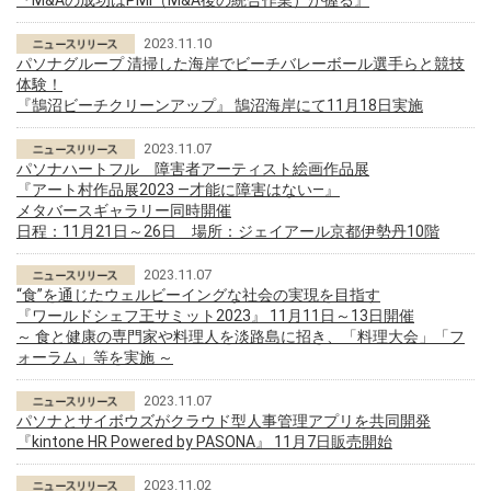
『M&Aの成功はPMI（M&A後の統合作業）が握る』
2023.11.10
パソナグループ 清掃した海岸でビーチバレーボール選手らと競技
体験！
『鵠沼ビーチクリーンアップ』 鵠沼海岸にて11月18日実施
2023.11.07
パソナハートフル 障害者アーティスト絵画作品展
『アート村作品展2023 ―才能に障害はない―』
メタバースギャラリー同時開催
日程：11月21日～26日 場所：ジェイアール京都伊勢丹10階
2023.11.07
“食”を通じたウェルビーイングな社会の実現を目指す
『ワールドシェフ王サミット2023』 11月11日～13日開催
～ 食と健康の専門家や料理人を淡路島に招き、「料理大会」「フ
ォーラム」等を実施 ～
2023.11.07
パソナとサイボウズがクラウド型人事管理アプリを共同開発
『kintone HR Powered by PASONA』 11月7日販売開始
2023.11.02