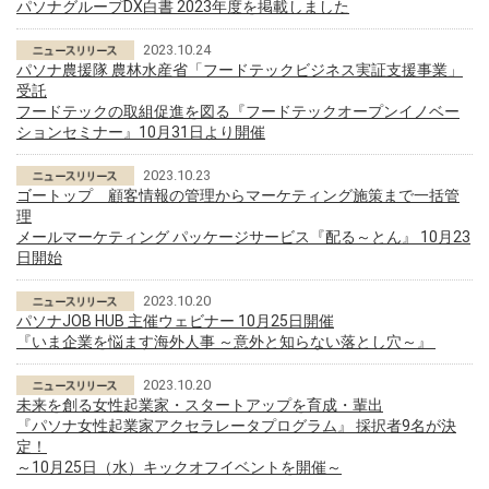
パソナグループDX白書 2023年度を掲載しました
2023.10.24
パソナ農援隊 農林水産省「フードテックビジネス実証支援事業」
受託
フードテックの取組促進を図る『フードテックオープンイノベー
ションセミナー』10月31日より開催
2023.10.23
ゴートップ 顧客情報の管理からマーケティング施策まで一括管
理
メールマーケティング パッケージサービス『配る～とん』 10月23
日開始
2023.10.20
パソナJOB HUB 主催ウェビナー 10月25日開催
『いま企業を悩ます海外人事 ～意外と知らない落とし穴～』
2023.10.20
未来を創る女性起業家・スタートアップを育成・輩出
『パソナ女性起業家アクセラレータプログラム』 採択者9名が決
定！
～10月25日（水）キックオフイベントを開催～