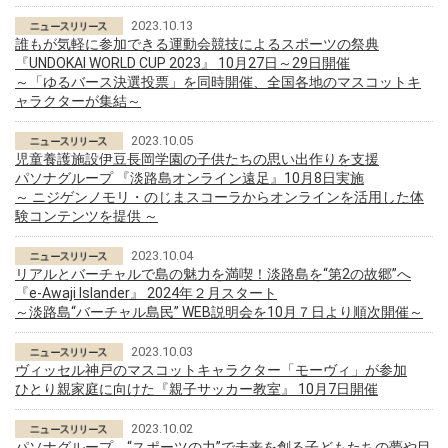
2023.10.13
誰もが気軽に参加できる運動会競技によるスポーツの祭典
『UNDOKAI WORLD CUP 2023』 10月27日～29日開催
～「ゆるバース決選投票」を同時開催、全国各地のマスコットキ
ャラクターが集結～
2023.10.05
児童養護施設伊豆長岡学園の子供たちの思い出作りを支援
パソナグループ 『淡路島オンライン遠足』10月8日実施
～ ニジゲンノモリ・のじまスコーラからオンラインを活用した体
験コンテンツを提供 ～
2023.10.04
リアルとバーチャルで島の魅力を満喫！淡路島を“第2の故郷”へ
『e-Awaji Islander』 2024年２月スタート
～淡路島“バーチャル島民” WEB説明会を10月７日より順次開催～
2023.10.03
ヴィッセル神戸のマスコットキャラクター「モーヴィ」が参加
ひとり親家庭に向けた『親子サッカー教室』 10月7日開催
2023.10.02
パソナグループ “スポーツの力”で未来を創る子どもたちの夢や目