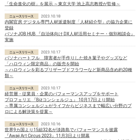
「生命進化の樹」を展示 ～東京大学 池上高志教授が監修～
2023.10.18
内閣官房 デジタル専門人材派遣制度「人材紹介型」の協力企業に
登録
パソナJOB HUB 『自治体向け DX人材活用セミナー・個別相談会』
実施
2023.10.17
パソナハートフル 障害者が手作りした焼き菓子やグッズなど
「ハロウィン限定商品」の販売を開始
～ハロウィンを彩るプリザーブドフラワーなど新商品含め約20種
類～
2023.10.17
経営層・従業員・企業のパフォーマンスアップをサポート
プロフェリエ 『Bizコンシェルジュ』 10月17日より開始
～専属コンシェルジュがライフからビジネスまで幅広い分野のプ
ロによる解決策を提案～
2023.10.16
世界9カ国より15組32名が淡路島でパフォーマンスを披露
『Awaji Art Circus 2023』11月3日より開幕