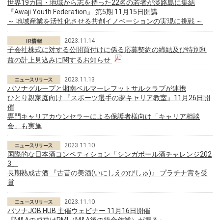
世界19カ国・地域から志を持った22名の若者が淡路島に集結
『Awaji Youth Federation』 第5期 11月15日開講
～ 地域産業を活性化させる共創イノベーションの実現に挑戦 ～
2023.11.14
子会社株式に対する公開買付けに係る応募契約の締結及び特別利
益の計上見込みに関するお知らせ
2023.11.13
パソナグループと湘南ベルマーレフットサルクラブが連携
ひとり親家庭向け 『スポーツ選手の夢キャリア教室』11月26日開
催
専門キャリアカウンセラーによる保護者様向け「キャリア相談
会」も実施
2023.11.10
国際的な日本酒コンペティション「シンガポール酒チャレンジ202
3」
長期熟成古酒 『古昔の美酒(いにしえのびしゅ)』 プラチナ賞を受
賞
2023.11.10
パソナJOB HUB 主催ウェビナー 11月16日開催