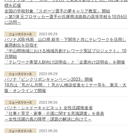
標を応援
全国の学校対象 『スポーツ選手の夢キャリア教室』 開始
～第1弾 元プロサッカー選手が兵庫県淡路島の高等学校を10月6日
に訪問～
2023.09.29
パソナJOB HUB 山口県 萩市・下関市と共にテレワークを活用し
雇用創出を目指す
『中山間地域における地域共創テレワーク実証プロジェクト』 10
月開始
「テレワーク希望人財向け説明会」と「企業向け説明会」を開催
2023.09.29
パソナ『ピンクリボンキャンペーン2023』開催
10月は「乳がん月間」！ 乳がん検診促進セミナー等を、東京・大
阪・オンラインで開催
2023.09.26
パソナ・シャドーキャビネット 女性活躍推進省
『仕事と育児・家事・介護に関する意識調査』を発表
～女性活躍の真の障壁・課題の解決に向けて～
2023.09.26