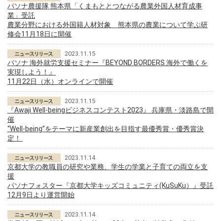
パソナ農援隊 熊本県「くまもととつながる農業外国人材育成事
業」受託
農業分野における外国籍人材対象 熊本県の農業について学ぶ研
修会11月18日に開催
2023.11.15
パソナ 海外就労支援セミナー『BEYOND BORDERS 海外で働くを
実現しよう！』
11月22日（水）オンラインで開催
2023.11.15
『Awaji Well-beingビジネスコンテスト2023』 兵庫県・淡路島で開
催
“Well-being”をテーマに新産業創出を目指す最優秀賞・優秀賞決
定！
2023.11.14
京都大学の教職員の研究や業務、学生の学業と子育ての両立を支
援
パソナフォスター『京都大学キッズコミュニティ(KuSuKu）』受託
12月9日より運営開始
2023.11.14