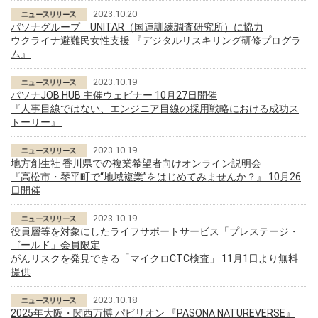
2023.10.20
パソナグループ UNITAR（国連訓練調査研究所）に協力
ウクライナ避難民女性支援 『デジタルリスキリング研修プログラ
ム』
2023.10.19
パソナJOB HUB 主催ウェビナー 10月27日開催
『人事目線ではない、エンジニア目線の採用戦略における成功ス
トーリー』
2023.10.19
地方創生社 香川県での複業希望者向けオンライン説明会
『高松市・琴平町で“地域複業”をはじめてみませんか？』 10月26
日開催
2023.10.19
役員層等を対象にしたライフサポートサービス「プレステージ・
ゴールド」会員限定
がんリスクを発見できる「マイクロCTC検査」 11月1日より無料
提供
2023.10.18
2025年大阪・関西万博 パビリオン 『PASONA NATUREVERSE』