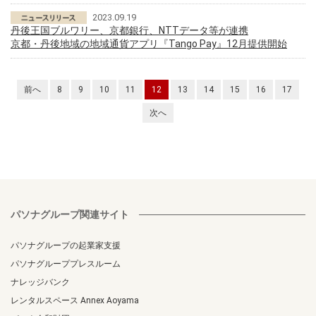
2023.09.19
丹後王国ブルワリー、京都銀行、NTTデータ等が連携
京都・丹後地域の地域通貨アプリ『Tango Pay』12月提供開始
前へ
8
9
10
11
12
13
14
15
16
17
次へ
パソナグループ関連サイト
パソナグループの起業家支援
パソナグループプレスルーム
ナレッジバンク
レンタルスペース Annex Aoyama