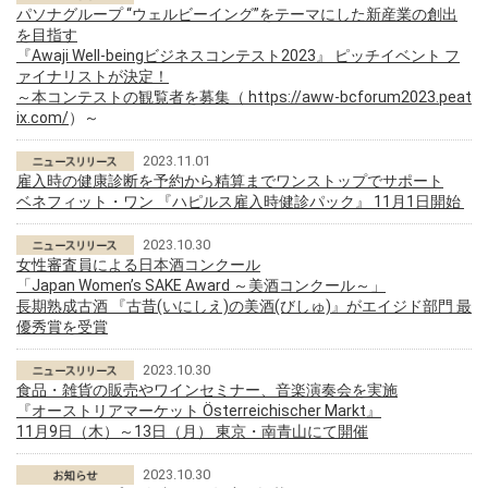
パソナグループ “ウェルビーイング”をテーマにした新産業の創出
を目指す
『Awaji Well-beingビジネスコンテスト2023』 ピッチイベント フ
ァイナリストが決定！
～本コンテストの観覧者を募集（
https://aww-bcforum2023.peat
ix.com/
）～
2023.11.01
雇入時の健康診断を予約から精算までワンストップでサポート
ベネフィット・ワン 『ハピルス雇入時健診パック』 11月1日開始
2023.10.30
女性審査員による日本酒コンクール
「Japan Women’s SAKE Award ～美酒コンクール～」
長期熟成古酒 『古昔(いにしえ)の美酒(びしゅ)』がエイジド部門 最
優秀賞を受賞
2023.10.30
食品・雑貨の販売やワインセミナー、音楽演奏会を実施
『オーストリアマーケット Österreichischer Markt』
11月9日（木）～13日（月） 東京・南青山にて開催
2023.10.30