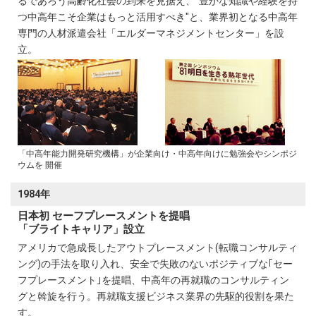
るであろう高齢化社会の到来を見据え、"豊かな知識や経験を持
つ中高年こそ企業はもっと活用すべき"と、業界初となる中高年
専門の人材派遣会社「エルダーマネジメントセンター」を設
立。
「中高年能力開発研究機構」が企業向け・中高年向けに勉強会やシンポジ
ウムを 開催
1984年
日本初 セーフプレースメントを提唱
「ブライトキャリア」設立
アメリカで急成長したアウトプレースメント(転職コンサルティ
ング)の手法を取り入れ、安全で失敗のないポジティブな｢セー
フプレースメント｣を提唱、中高年の再就職のコンサルティン
グと斡旋を行う。再就職支援ビジネス業界の先駆的役割を果た
す。