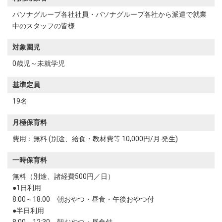
パソナグループ各社社員・パソナグループ各社から派遣で就業
中のスタッフの皆様
対象園児
0歳児～未就学児
基準定員
19名
月極保育料
費用：無料 (別途、給食・教材費等 10,000円/月 発生)
一時保育料
無料（別途、諸経費500円／日）
●1日利用
8:00～18:00 朝おやつ・昼食・午後おやつ付
●半日利用