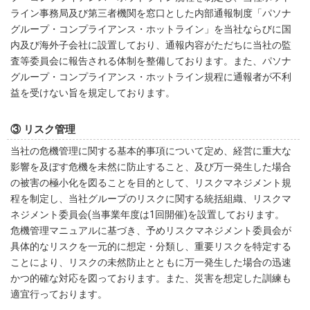
ライン事務局及び第三者機関を窓口とした内部通報制度「パソナ
グループ・コンプライアンス・ホットライン」を当社ならびに国
内及び海外子会社に設置しており、通報内容がただちに当社の監
査等委員会に報告される体制を整備しております。また、パソナ
グループ・コンプライアンス・ホットライン規程に通報者が不利
益を受けない旨を規定しております。
③ リスク管理
当社の危機管理に関する基本的事項について定め、経営に重大な
影響を及ぼす危機を未然に防止すること、及び万一発生した場合
の被害の極小化を図ることを目的として、リスクマネジメント規
程を制定し、当社グループのリスクに関する統括組織、リスクマ
ネジメント委員会(当事業年度は1回開催)を設置しております。
危機管理マニュアルに基づき、予めリスクマネジメント委員会が
具体的なリスクを一元的に想定・分類し、重要リスクを特定する
ことにより、リスクの未然防止とともに万一発生した場合の迅速
かつ的確な対応を図っております。また、災害を想定した訓練も
適宜行っております。