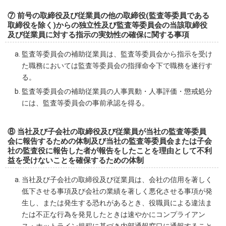
⑦ 前号の取締役及び従業員の他の取締役(監査等委員である
取締役を除く)からの独立性及び監査等委員会の当該取締役
及び従業員に対する指示の実効性の確保に関する事項
監査等委員会の補助従業員は、監査等委員会から指示を受け
た職務においては監査等委員会の指揮命令下で職務を遂行す
る。
監査等委員会の補助従業員の人事異動・人事評価・懲戒処分
には、監査等委員会の事前承認を得る。
⑧ 当社及び子会社の取締役及び従業員が当社の監査等委員
会に報告するための体制及び当社の監査等委員会または子会
社の監査役に報告した者が報告をしたことを理由として不利
益を受けないことを確保するための体制
当社及び子会社の取締役及び従業員は、会社の信用を著しく
低下させる事項及び会社の業績を著しく悪化させる事項が発
生し、または発生する恐れがあるとき、役職員による違法ま
たは不正な行為を発見したときは速やかにコンプライアン