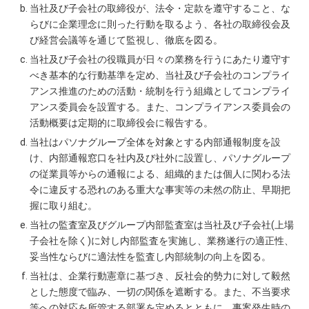
当社及び子会社の取締役が、法令・定款を遵守すること、な
らびに企業理念に則った行動を取るよう、各社の取締役会及
び経営会議等を通じて監視し、徹底を図る。
当社及び子会社の役職員が日々の業務を行うにあたり遵守す
べき基本的な行動基準を定め、当社及び子会社のコンプライ
アンス推進のための活動・統制を行う組織としてコンプライ
アンス委員会を設置する。また、コンプライアンス委員会の
活動概要は定期的に取締役会に報告する。
当社はパソナグループ全体を対象とする内部通報制度を設
け、内部通報窓口を社内及び社外に設置し、パソナグループ
の従業員等からの通報による、組織的または個人に関わる法
令に違反する恐れのある重大な事実等の未然の防止、早期把
握に取り組む。
当社の監査室及びグループ内部監査室は当社及び子会社(上場
子会社を除く)に対し内部監査を実施し、業務遂行の適正性、
妥当性ならびに適法性を監査し内部統制の向上を図る。
当社は、企業行動憲章に基づき、反社会的勢力に対して毅然
とした態度で臨み、一切の関係を遮断する。また、不当要求
等への対応を所管する部署を定めるとともに、事案発生時の