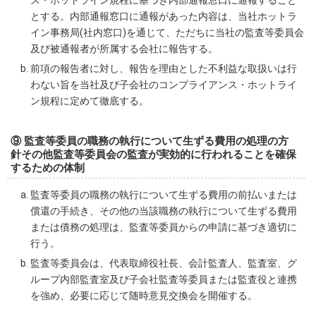
ス・ホットライン規程に基づき内部通報窓口に通報すること
とする。内部通報窓口に通報があった内容は、当社ホットラ
イン事務局(社内窓口)を通じて、ただちに当社の監査等委員会
及び被通報者が所属する会社に報告する。
前項の報告者に対し、報告を理由とした不利益な取扱いは行
わない旨を当社及び子会社のコンプライアンス・ホットライ
ン規程に定めて徹底する。
⑨ 監査等委員の職務の執行について生ずる費用の処理の方
針その他監査等委員会の監査が実効的に行われることを確保
するための体制
監査等委員の職務の執行について生ずる費用の前払いまたは
償還の手続き、その他の当該職務の執行について生ずる費用
または債務の処理は、監査等委員からの申請に基づき適切に
行う。
監査等委員会は、代表取締役社長、会計監査人、監査室、グ
ループ内部監査室及び子会社監査等委員または監査役と連携
を強め、必要に応じて随時意見交換会を開催する。