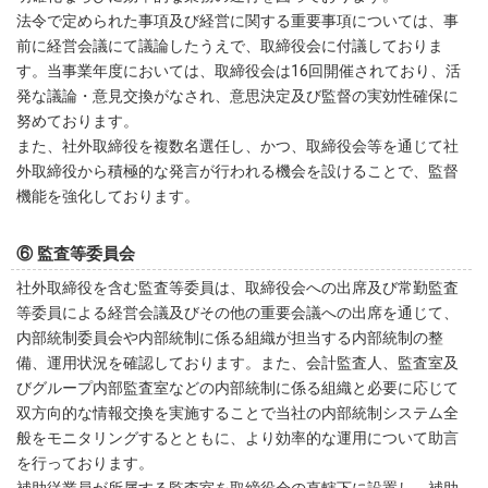
法令で定められた事項及び経営に関する重要事項については、事
前に経営会議にて議論したうえで、取締役会に付議しておりま
す。当事業年度においては、取締役会は16回開催されており、活
発な議論・意見交換がなされ、意思決定及び監督の実効性確保に
努めております。
また、社外取締役を複数名選任し、かつ、取締役会等を通じて社
外取締役から積極的な発言が行われる機会を設けることで、監督
機能を強化しております。
⑥ 監査等委員会
社外取締役を含む監査等委員は、取締役会への出席及び常勤監査
等委員による経営会議及びその他の重要会議への出席を通じて、
内部統制委員会や内部統制に係る組織が担当する内部統制の整
備、運用状況を確認しております。また、会計監査人、監査室及
びグループ内部監査室などの内部統制に係る組織と必要に応じて
双方向的な情報交換を実施することで当社の内部統制システム全
般をモニタリングするとともに、より効率的な運用について助言
を行っております。