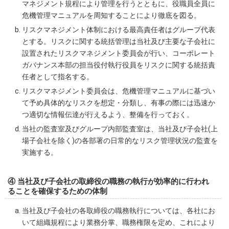
マネジメント規程により管理を行うとともに、役職員全員に
危機管理マニュアルを周知することにより徹底を図る。
リスクマネジメント体制における最高責任者はグループ代表
とする。リスクに関する統括管理は当社及び主要な子会社に
設置されたリスクマネジメント委員会が行い、コーポレート
ガバナンス本部の担当役付執行役員をリスクに関する統括責
任者として指名する。
リスクマネジメント委員会は、危機管理マニュアルに基づい
て予め具体的なリスクを想定・分類し、有事の際には迅速か
つ適切な情報伝達が行えるよう、整備を行っておく。
当社の監査室及びグループ内部監査室は、当社及び子会社(上
場子会社を除く)の各部署の日常的なリスク管理状況の監査を
実施する。
④ 当社及び子会社の取締役の職務の執行が効率的に行われ
ることを確保するための体制
当社及び子会社の各取締役の職務執行については、各社にお
いて組織規程により業務分掌、職務権限を定め、これにより