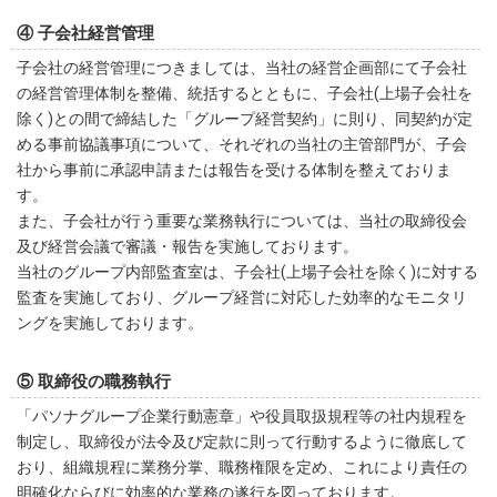
④ 子会社経営管理
子会社の経営管理につきましては、当社の経営企画部にて子会社
の経営管理体制を整備、統括するとともに、子会社(上場子会社を
除く)との間で締結した「グループ経営契約」に則り、同契約が定
める事前協議事項について、それぞれの当社の主管部門が、子会
社から事前に承認申請または報告を受ける体制を整えておりま
す。
また、子会社が行う重要な業務執行については、当社の取締役会
及び経営会議で審議・報告を実施しております。
当社のグループ内部監査室は、子会社(上場子会社を除く)に対する
監査を実施しており、グループ経営に対応した効率的なモニタリ
ングを実施しております。
⑤ 取締役の職務執行
「パソナグループ企業行動憲章」や役員取扱規程等の社内規程を
制定し、取締役が法令及び定款に則って行動するように徹底して
おり、組織規程に業務分掌、職務権限を定め、これにより責任の
明確化ならびに効率的な業務の遂行を図っております。