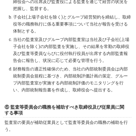
締役会への出席及び監査役による監査を通じて経営の状況を
把握し、監督する。
子会社(上場子会社を除く)とグループ経営契約を締結し、取締
役等の職務執行に係る重要事項について当社が報告を受ける
体制とする。
当社の監査室及びグループ内部監査室は当社及び子会社(上場
子会社を除く)の内部監査を実施し、その結果を常勤の取締役
及び監査等委員ならびに役付執行役員が出席する内部監査報
告会に報告し、状況に応じて必要な管理を行う。
財務報告の適正性確保のため、当社の内部統制委員会は内部
統制委員会規程に基づき、内部統制評価計画の策定、グルー
プ内部監査室が実施する内部統制評価のモニタリングを行
い、内部統制報告書を作成し、取締役会へ提出する。
⑥ 監査等委員会の職務を補助すべき取締役及び従業員に関
する事項
監査室の要員が補助従業員として監査等委員会の職務の補助を行
う。