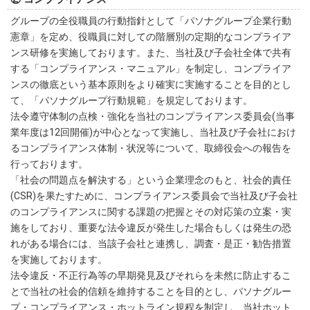
グループの全役職員の行動指針として「パソナグループ企業行動
憲章」を定め、役職員に対しての階層別の定期的なコンプライア
ンス研修を実施しております。また、当社及び子会社全体で共有
する「コンプライアンス・マニュアル」を制定し、コンプライア
ンスの徹底という基本原則をより確実に実施することを目的とし
て、「パソナグループ行動規範」を規定しております。
法令遵守体制の点検・強化を当社のコンプライアンス委員会(当事
業年度は12回開催)が中心となって実施し、当社及び子会社におけ
るコンプライアンス体制・状況等について、取締役会への報告を
行っております。
「社会の問題点を解決する」という企業理念のもと、社会的責任
(CSR)を果たすために、コンプライアンス委員会で当社及び子会社
のコンプライアンスに関する課題の把握とその対応策の立案・実
施をしており、重要な法令違反が発生した場合もしくは発生の恐
れがある場合には、当該子会社と連携し、調査・是正・勧告措置
を実施しております。
法令違反・不正行為等の早期発見及びそれらを未然に防止するこ
とで当社の社会的信頼を維持することを目的とし、パソナグルー
プ・コンプライアンス・ホットライン規程を制定し、当社ホット