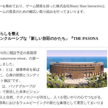
ており、ゲーム開発を担った株式会社Binary Haze Interactiveと
ームの普及のための幅広い取り組みを行ってまいります。
らしを整え
クルーシブな「新しい別荘のかたち」『THE PASONA
026年6月に開設予定の長期滞
everse retreat』の第一
たしました。
ト」とは、健康寿命を延ば
に、心身の状態とコンディ
ト施設”です。
etreat』は、パソナグループが
博）で発信した未来ビジョン
ース：人と自然、テクノロジーが共生し、人々が思いやりの心でつながる、
路島におけるウェルビーイングの新たな象徴として運営してまいりま