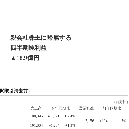
親会社株主に帰属する
四半期純利益
▲18.9億円
間取引消去前）
(百万円)
売上高
前年同期比
営業利益
前年同期比
99,096
▲2,391
▲2.4%
7,156
+104
+1.5%
101,664
+1,264
+1.3%