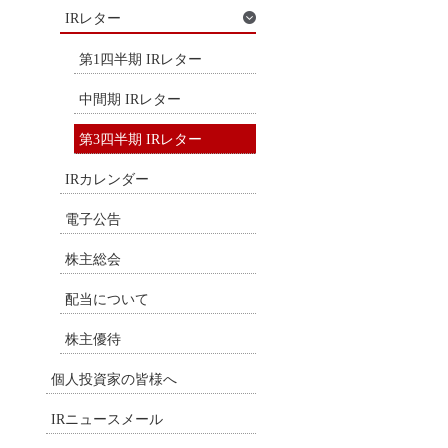
IRレター
第1四半期 IRレター
中間期 IRレター
第3四半期 IRレター
IRカレンダー
電子公告
株主総会
配当について
株主優待
個人投資家の皆様へ
IRニュースメール