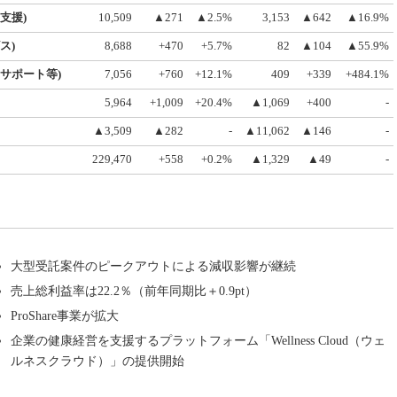
支援)
10,509
▲271
▲2.5%
3,153
▲642
▲16.9%
ス)
8,688
+470
+5.7%
82
▲104
▲55.9%
サポート等)
7,056
+760
+12.1%
409
+339
+484.1%
5,964
+1,009
+20.4%
▲1,069
+400
-
▲3,509
▲282
-
▲11,062
▲146
-
229,470
+558
+0.2%
▲1,329
▲49
-
大型受託案件のピークアウトによる減収影響が継続
売上総利益率は22.2％（前年同期比＋0.9pt）
ProShare事業が拡大
企業の健康経営を支援するプラットフォーム「Wellness Cloud（ウェ
ルネスクラウド）」の提供開始