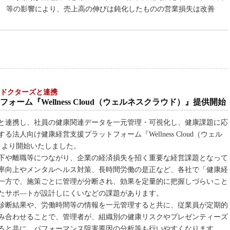
等の影響により、売上高の伸びは鈍化したものの営業損失は改善
るドクターズと連携
ーム『Wellness Cloud（ウェルネスクラウド）』提供開始
と連携し、社員の健康関連データを一元管理・可視化し、健康課題に応
人向け健康経営支援プラットフォーム『Wellness Cloud（ウェル
）より開始いたしました。
下や離職等につながり、企業の経済損失を招く重要な経営課題となって
率向上やメンタルヘルス対策、長時間労働の是正など、各社で「健康経
一方で、施策ごとに管理が分断され、効果を定量的に把握しづらいこと
たサポ―トが設計しにくいなどの課題があります。
診断結果や、労働時間等の情報を一元管理すると共に、従業員が定期的
み合わせることで、管理者が、組織別の健康リスクやプレゼンティーズ
ると共に、パフォーマンス阻害要因の分析等も行いやすくなります。