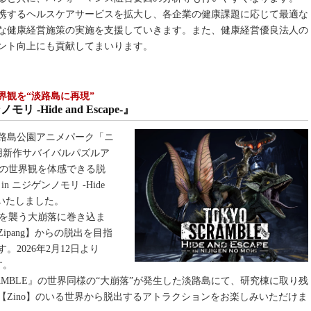
携するヘルスケアサービスを拡大し、各企業の健康課題に応じて最適な
な健康経営施策の実施を支援していきます。また、健康経営優良法人の
ント向上にも貢献してまいります。
界観を“淡路島に再現”
リ -Hide and Escape-』
路島公園アニメパーク「ニ
h 2用新作サバイバルパズルア
E』の世界観を体感できる脱
n ニジゲンノモリ -Hide
プンいたしました。
全土を襲う大崩落に巻き込ま
pang】からの脱出を目指
2026年2月12日より
す。
RAMBLE』の世界同様の“大崩落”が発生した淡路島にて、研究棟に取り残
Zino】のいる世界から脱出するアトラクションをお楽しみいただけま