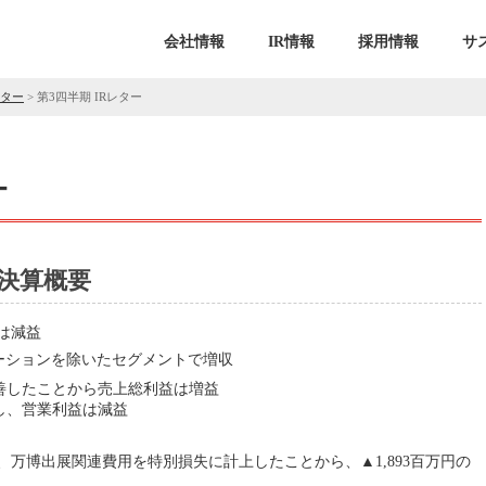
会社情報
IR情報
採用情報
サ
レター
>
第3四半期 IRレター
ー
 決算概要
は減益
ーションを除いたセグメントで増収
善したことから売上総利益は増益
し、営業利益は減益
万博出展関連費用を特別損失に計上したことから、▲1,893百万円の