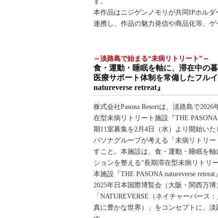
す。
本作品はニジゲンノモリが共同IPホルダーを務め
連携し、作品の魅力発信や商品化等、ゲ
～淡路島で始まる“未病リトリート”～
食・運動・睡眠を軸に、滞在中の暮
医療サポート体制を常備したフルイン
natureverse retreat』
株式会社Pasona Resortは、淡路島で2
在型未病リトリート施設『THE PASONA natur
期11室募集を2月4日（水）より開始い
パソナグループが考える「未病リトリー
すこと。本施設は、食・運動・睡眠を軸
ションを整える“長期滞在型未病リトリー
本施設『THE PASONA natureverse r
2025年日本国際博覧会（大阪・関西万
「NATUREVERSE（ネイチャーバ
真に豊かな世界）」をコンセプトに、淡