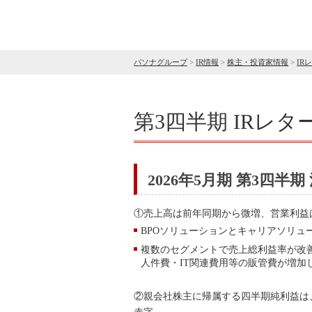
パソナグループ
>
IR情報
>
株主・投資家情報
>
IR
第3四半期 IRレタ
2026年5月期 第3四半期
①売上高は前年同期から微増、営業利益
BPOソリューションとキャリアソリュ
複数のセグメントで売上総利益率が改
人件費・IT関連費用等の販管費が増加
②親会社株主に帰属する四半期純利益は、