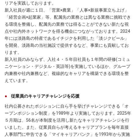
リアを実践しております。
新入社員が週に１日、「営業×農業」「人事×新規事業立ち上げ」
「経営企画×起業家」等、配属先の業務とは異なる業務に挑戦でき
る環境を整備し、配属先の業務では得ることができない新たな視
点や社内外ネットワークを得る機会につながっております。2024
年には淡路島の特産であるイチジクを利用した「淡ジクビール」
を開発、淡路島の当社施設で提供するなど、事業にも貢献してお
ります。
新入社員のみならず、入社４・５年目社員も１年間の研修(コミュ
ニケーション・デジタル・英語等)を実施しているほか、グループ
内兼務や社内兼務など、複線的なキャリアを構築できる環境を整
えています。
従業員のキャリアチャレンジを応援
社内公募されたポジションに自ら手を挙げチャレンジできる「オ
ープンポジション制度」を1989年より実施しております。2025年
５月期は、56名が本制度を活用し新たなキャリアチャレンジを行
いました。また、従業員自らが考えるキャリアプランを毎年直接
人事部門に申告できる「マイキャリアバンク」を1993年から実施