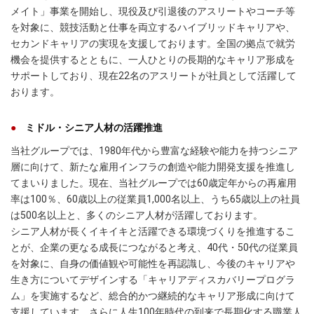
メイト」事業を開始し、現役及び引退後のアスリートやコーチ等
を対象に、競技活動と仕事を両立するハイブリッドキャリアや、
セカンドキャリアの実現を支援しております。全国の拠点で就労
機会を提供するとともに、一人ひとりの長期的なキャリア形成を
サポートしており、現在22名のアスリートが社員として活躍して
おります。
ミドル・シニア人材の活躍推進
当社グループでは、1980年代から豊富な経験や能力を持つシニア
層に向けて、新たな雇用インフラの創造や能力開発支援を推進し
てまいりました。現在、当社グループでは60歳定年からの再雇用
率は100％、60歳以上の従業員1,000名以上、うち65歳以上の社員
は500名以上と、多くのシニア人材が活躍しております。
シニア人材が長くイキイキと活躍できる環境づくりを推進するこ
とが、企業の更なる成長につながると考え、40代・50代の従業員
を対象に、自身の価値観や可能性を再認識し、今後のキャリアや
生き方についてデザインする「キャリアディスカバリープログラ
ム」を実施するなど、総合的かつ継続的なキャリア形成に向けて
支援しています。さらに人生100年時代の到来で長期化する職業人