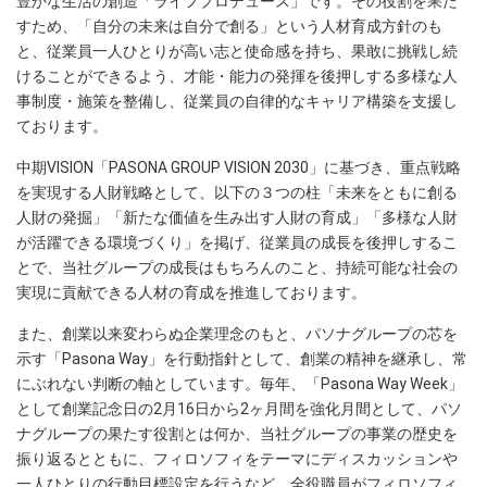
豊かな生活の創造「ライフプロデュース」です。その役割を果た
すため、「自分の未来は自分で創る」という人材育成方針のも
と、従業員一人ひとりが高い志と使命感を持ち、果敢に挑戦し続
けることができるよう、才能・能力の発揮を後押しする多様な人
事制度・施策を整備し、従業員の自律的なキャリア構築を支援し
ております。
中期VISION「PASONA GROUP VISION 2030」に基づき、重点戦略
を実現する人財戦略として、以下の３つの柱「未来をともに創る
人財の発掘」「新たな価値を生み出す人財の育成」「多様な人財
が活躍できる環境づくり」を掲げ、従業員の成長を後押しするこ
とで、当社グループの成長はもちろんのこと、持続可能な社会の
実現に貢献できる人材の育成を推進しております。
また、創業以来変わらぬ企業理念のもと、パソナグループの芯を
示す「Pasona Way」を行動指針として、創業の精神を継承し、常
にぶれない判断の軸としています。毎年、「Pasona Way Week」
として創業記念日の2月16日から2ヶ月間を強化月間として、パソ
ナグループの果たす役割とは何か、当社グループの事業の歴史を
振り返るとともに、フィロソフィをテーマにディスカッションや
一人ひとりの行動目標設定を行うなど、全役職員がフィロソフィ