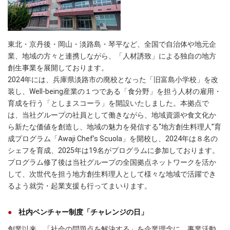
東北・京丹後・岡山・淡路島・琴平など、全国で自治体や地元企
業、地域の方々と連携しながら、「人材誘致」による独自の地方
創生事業を展開しております。
2024年には、兵庫県淡路市の廃校となった「旧富島小学校」を改
装し、Well-being産業の１つである「食分野」を担う人材の雇用・
育成を行う「としまスコーラ」を開設いたしました。本拠点で
は、当社グループの社員として働きながら、地域資源や食文化か
ら新たな価値を創造し、地域の魅力を発信する“地方創生料理人”育
成プログラム「Awaji Chef’s Scuola」を開校し、2024年は８名の
シェフを育成、2025年は19名がプログラムに参加しております。
プログラム修了後は当社グループの全国拠点ネットワークを活か
して、次世代を担う地方創生料理人として様々な地域で活躍でき
るよう就労・起業支援も行ってまいります。
社内ベンチャー制度「チャレンジの日」
創業以来、「社会の問題点を解決する」を企業理念に、事業活動