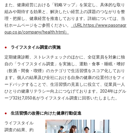
また、健康経営における「戦略マップ」を策定し、具体的な取り
組みや期待する効果と、解決したい経営上の課題のつながりを整
理・把握し、健康経営を推進しております。詳細については、当
社ホームページをご参照ください。
（URL https://www.pasonagr
oup.co.jp/company/health.html）
ライフスタイル調査の実施
定期健康診断、ストレスチェックのほかに、全従業員を対象に独
自の「ライフスタイル調査」を実施し、運動・食事・睡眠・嗜好
（飲酒・間食・喫煙）のカテゴリで生活習慣をスコア化しており
ます。個人の結果及び全社における自身の健康の位置付けをフィ
ードバックすることで、生活習慣の見直しに役立て、従業員一人
ひとりの健康リテラシー向上につなげております。2024年はグル
ープ32社7,050名がライフスタイル調査に回答いたしました。
生活習慣の改善に向けた健康行動促進
ライフスタイル
調査の結果、約