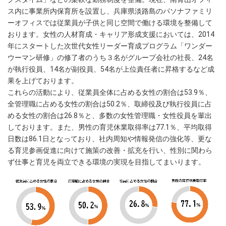
ス内に事業所内保育所を設置し、兵庫県淡路島のパソナファミリ
ーオフィスでは従業員が子供と同じ空間で働ける環境を整備して
おります。女性の人材育成・キャリア形成支援においては、2014
年にスタートした次世代女性リーダー育成プログラム「ワンダー
ウーマン研修」の修了者のうち３名がグループ会社の社長、24名
が執行役員、14名が副役員、54名が上位責任者に昇格するなど成
果を上げております。
これらの活動により、従業員全体に占める女性の割合は53.9％、
全管理職に占める女性の割合は50.2％、取締役及び執行役員に占
める女性の割合は26.8％と、多数の女性管理職・女性役員を輩出
しております。また、男性の育児休業取得率は77.1％、平均取得
日数は86.1日となっており、社内周知や情報発信の強化等、更な
る育児参画促進に向けて施策の改善・拡充を行い、性別に関わら
ず仕事と育児を両立できる環境の実現を目指してまいります。