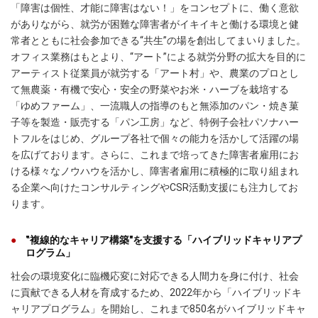
「障害は個性、才能に障害はない！」をコンセプトに、働く意欲
がありながら、就労が困難な障害者がイキイキと働ける環境と健
常者とともに社会参加できる“共生”の場を創出してまいりました。
オフィス業務はもとより、“アート”による就労分野の拡大を目的に
アーティスト従業員が就労する「アート村」や、農業のプロとし
て無農薬・有機で安心・安全の野菜やお米・ハーブを栽培する
「ゆめファーム」、一流職人の指導のもと無添加のパン・焼き菓
子等を製造・販売する「パン工房」など、特例子会社パソナハー
トフルをはじめ、グループ各社で個々の能力を活かして活躍の場
を広げております。さらに、これまで培ってきた障害者雇用にお
ける様々なノウハウを活かし、障害者雇用に積極的に取り組まれ
る企業へ向けたコンサルティングやCSR活動支援にも注力してお
ります。
‟複線的なキャリア構築"を支援する「ハイブリッドキャリアプ
ログラム」
社会の環境変化に臨機応変に対応できる人間力を身に付け、社会
に貢献できる人材を育成するため、2022年から「ハイブリッドキ
ャリアプログラム」を開始し、これまで850名がハイブリッドキャ