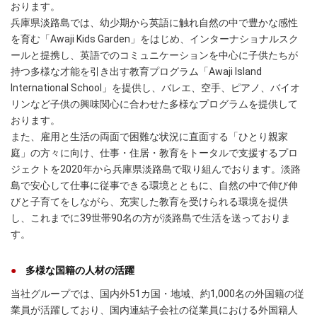
おります。
兵庫県淡路島では、幼少期から英語に触れ自然の中で豊かな感性
を育む「Awaji Kids Garden」をはじめ、インターナショナルスク
ールと提携し、英語でのコミュニケーションを中心に子供たちが
持つ多様な才能を引き出す教育プログラム「Awaji Island
International School」を提供し、バレエ、空手、ピアノ、バイオ
リンなど子供の興味関心に合わせた多様なプログラムを提供して
おります。
また、雇用と生活の両面で困難な状況に直面する「ひとり親家
庭」の方々に向け、仕事・住居・教育をトータルで支援するプロ
ジェクトを2020年から兵庫県淡路島で取り組んでおります。淡路
島で安心して仕事に従事できる環境とともに、自然の中で伸び伸
びと子育てをしながら、充実した教育を受けられる環境を提供
し、これまでに39世帯90名の方が淡路島で生活を送っておりま
す。
多様な国籍の人材の活躍
当社グループでは、国内外51カ国・地域、約1,000名の外国籍の従
業員が活躍しており、国内連結子会社の従業員における外国籍人