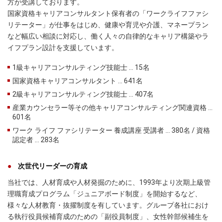
方が受講しております。
国家資格キャリアコンサルタント保有者の「ワークライフファシ
リテーター」が仕事をはじめ、健康や育児や介護、マネープラン
など幅広い相談に対応し、働く人々の自律的なキャリア構築やラ
イフプラン設計を支援しています。
1級キャリアコンサルティング技能士 … 15名
国家資格キャリアコンサルタント … 641名
2級キャリアコンサルティング技能士 … 407名
産業カウンセラー等その他キャリアコンサルティング関連資格 …
601名
ワーク ライフ ファシリテーター 養成講座 受講者 … 380名 / 資格
認定者 … 283名
次世代リーダーの育成
当社では、人材育成や人材発掘のために、1993年より次期上級管
理職育成プログラム「ジュニアボード制度」を開始するなど、
様々な人材教育・抜擢制度を有しています。グループ各社におけ
る執行役員候補育成のための「副役員制度」、女性幹部候補生を