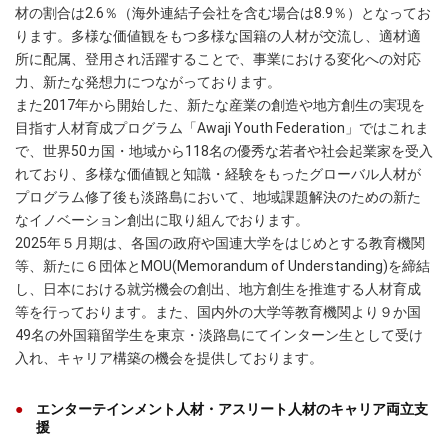
材の割合は2.6％（海外連結子会社を含む場合は8.9％）となってお
ります。多様な価値観をもつ多様な国籍の人材が交流し、適材適
所に配属、登用され活躍することで、事業における変化への対応
力、新たな発想力につながっております。
また2017年から開始した、新たな産業の創造や地方創生の実現を
目指す人材育成プログラム「Awaji Youth Federation」ではこれま
で、世界50カ国・地域から118名の優秀な若者や社会起業家を受入
れており、多様な価値観と知識・経験をもったグローバル人材が
プログラム修了後も淡路島において、地域課題解決のための新た
なイノベーション創出に取り組んでおります。
2025年５月期は、各国の政府や国連大学をはじめとする教育機関
等、新たに６団体とMOU(Memorandum of Understanding)を締結
し、日本における就労機会の創出、地方創生を推進する人材育成
等を行っております。また、国内外の大学等教育機関より９か国
49名の外国籍留学生を東京・淡路島にてインターン生として受け
入れ、キャリア構築の機会を提供しております。
エンターテインメント人材・アスリート人材のキャリア両立支
援