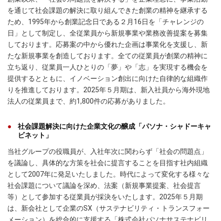
を通じて社会課題の解決に取り組んできた創業の精神を継承する
ため、1995年から創業記念日である２月16日を「チャレンジの
日」として制定し、全従業員から新規事業や業務改善提案を募集
しております。応募案の中から優れた企画は事業化を支援し、新
たな新規事業を創造しております。全ての従業員が創業の精神に
立ち返り、従業員一人ひとりの「夢」や「志」を実現する機会を
提供するとともに、イノベーション創出に向けた自律的な組織作
りを推進しております。2025年５月期は、新入社員から海外現地
法人の従業員まで、約1,800件の応募がありました。
社会課題解決に向けた企業文化の醸成「パソナ・シャドーキャ
ビネット」
当社グループの役職員が、入社年次に関わらず「社会の問題点」
を議論し、具体的な方策を社会に提言することを目指す社内組織
として2007年に発足いたしました。時代によって変化する様々な
社会課題について議論を深め、法案（新規事業提案、社会提言
等）として参加する従業員が採決をいたします。2025年５月期
は、新会社として企業のSX（サステナビリティ・トランスフォー
メーション）を総合的に支援する「株式会社パソナサステナビリ