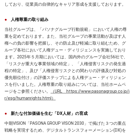
しており、従業員の自律的なキャリア形成を支援しております。
人権尊重の取り組み
当社グループは、「パソナグループ行動規範」 において人権の尊
重を定めております。また、当社グループの事業活動が及ぼす人
権への負の影響を把握し、その防止及び軽減に取り組むため、グ
ループ各社において人権デュー・ディリジェンスを実施しており
ます。2025年５月期においては、国内外のグループ会社56社で、
「リスクが重大な事業領域の特定」、「人権侵害リスクの発生過
程の特定」、及び「人権侵害リスクとの関わりの評価及び対処の
優先順位付け」の評価ステップによる人権デュー・ディリジェン
スを行いました。人権尊重の取り組みについては、当社ホームペ
ージをご参照ください。
（URL https://www.pasonagroup.co.jp/i
r/esg/humanrights.html）
新たな付加価値を生む「DX人材」の育成
中期VISION「PASONA GROUP VISON 2030」で掲げた３つの重点
戦略を実現するため、デジタルトランスフォーメーション(DX)を