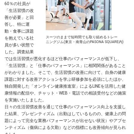
60％の社員が
「生活習慣の改
善が必要」と回
答し、特に運
動・食事に課題
スーツのままで短時間でも取り組めるトレー
を抱えている社
ニングジム(東京・南青山のPASONA SQUARE内)
員が多い状態で
した。調査結果
では生活習慣が悪化するほど仕事のパフォーマンスが低下し、
「生活習慣」と「仕事のパフォーマンス」に相関関係があること
がわかりました。そこで、生活習慣の改善に向けて、自身の健康
課題に対する改善アクションを学ぶ研修参加を必須にしたほか、
独自開発した「オンライン健康推進室」によるLINEを活用した健
康情報の配信や、チャット・WEB・電話での相談受付などの施策
を実施いたしました。
日々の生活習慣改善を通じて仕事のパフォーマンス向上を支援し
た結果、プレゼンティズム（出勤はしているものの、健康上の問
題によって完全な業務パフォーマンスが出せない状況）やアブセ
ンティズム（傷病による欠勤）などの指標にも改善傾向が見られ