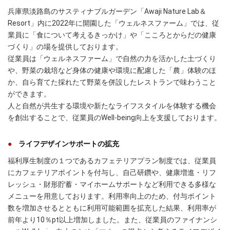
兵庫県淡路島のサスティナブルガーデン「Awaji Nature Lab＆
Resort」内に2022年に開園した「ウェルネスファーム」では、従
業員に「食について考えるきっかけ」や「こころとからだの健康
づくり」の場を提供しております。
従業員は「ウェルネスファーム」で自然の力を活かした土づくり
や、野菜の栽培など身体の健康や環境に配慮した「農」体験のほ
か、自ら育てた採れたて野菜を併設したレストランで味わうこと
ができます。
人と自然が共生する環境や新たなライフスタイルを体験する機会
を創出することで、従業員のWell-being向上を支援しております。
ライフデザインサポートの拡充
福利厚生制度の１つであるカフェテリアプラン制度では、従業員
にカフェテリアポイントを付与し、自己研鑽や、健康増進・リフ
レッシュ・財形貯蓄・マイホームサポートなど利用できる多様な
メニューを用意しております。利用率向上のため、付与ポイント
数を増加させるとともに利用可能範囲を拡充した結果、利用率が
前年より10％pt以上増加しました。また、従業員のファイナンシ