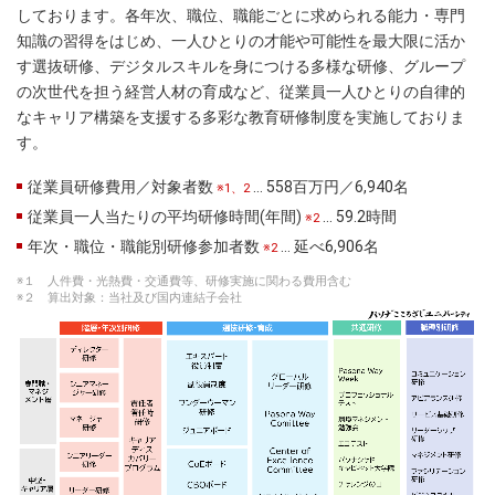
しております。各年次、職位、職能ごとに求められる能力・専門
知識の習得をはじめ、一人ひとりの才能や可能性を最大限に活か
す選抜研修、デジタルスキルを身につける多様な研修、グループ
の次世代を担う経営人材の育成など、従業員一人ひとりの自律的
なキャリア構築を支援する多彩な教育研修制度を実施しておりま
す。
従業員研修費用／対象者数
… 558百万円／6,940名
※1、2
従業員一人当たりの平均研修時間(年間)
… 59.2時間
※2
年次・職位・職能別研修参加者数
… 延べ6,906名
※2
※１ 人件費・光熱費・交通費等、研修実施に関わる費用含む
※２ 算出対象：当社及び国内連結子会社