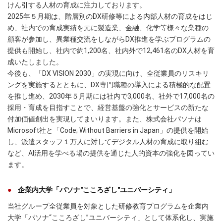
けん引する人材の育成に注力しております。
2025年５月期は、階層別のDX研修等による内部人材の育成をはじ
め、社内での育成実績を元に製造業、金融、化学等様々な業種の
顧客が参加し、異業種交流をしながらDX推進を学ぶプログラムの
提供も開始し、社内で約1,200名、社内外で12,461名のDX人材を育
成いたしました。
今後も、「DX VISION 2030」の実現に向け、全従業員のリスキリ
ングを実施するとともに、DX専門職種の導入による積極的な配置
を推し進め、2030年５月期には社内で3,000名、社外で17,000名の
採用・育成を目指すことで、経営基盤の強化とサービスの新たな
付加価値創出を実現してまいります。また、株式会社パソナは
Microsoft社と「Code; Without Barriers in Japan」の提供を開始
し、派遣スタッフ１万人に対してデジタル人材の育成に取り組む
など、AI活用を学べる場の提供を通じた人的資本の強化を図ってい
ます。
企業内大学「パソナ"こころざし"ユニバーシティ」
当社グループ全従業員を対象とした研修教育プログラムを企業内
大学「パソナ“こころざし”ユニバーシティ」として体系化し、実施