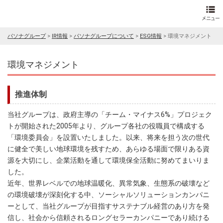
パソナグループ
>
IR情報
>
パソナグループについて
>
ESG情報
>
環境マネジメント
環境マネジメント
推進体制
当社グループは、政府主導の「チーム・マイナス6%」プロジェク
トが開始された2005年より、グループ各社の役職員で構成する
「環境委員会」を設置いたしました。以来、将来を担う次の世代
に健全で美しい地球環境を残すため、あらゆる場面で限りある資
源を大切にし、企業活動を通して環境保全活動に努めてまいりま
した。
近年、世界レベルでの地球温暖化、異常気象、生態系の破壊など
の環境破壊が深刻化する中、ソーシャルソリューションカンパニ
ーとして、当社グループが目指すサステナブル経営のあり方を発
信し、社会から信頼されるロングセラーカンパニーであり続ける