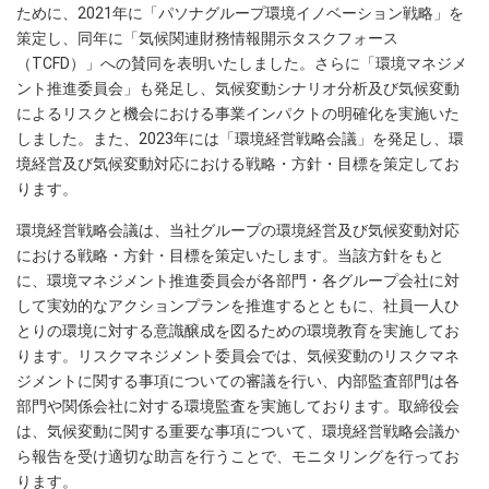
ために、2021年に「パソナグループ環境イノベーション戦略」を
策定し、同年に「気候関連財務情報開示タスクフォース
（TCFD）」への賛同を表明いたしました。さらに「環境マネジメ
ント推進委員会」も発足し、気候変動シナリオ分析及び気候変動
によるリスクと機会における事業インパクトの明確化を実施いた
しました。また、2023年には「環境経営戦略会議」を発足し、環
境経営及び気候変動対応における戦略・方針・目標を策定してお
ります。
環境経営戦略会議は、当社グループの環境経営及び気候変動対応
における戦略・方針・目標を策定いたします。当該方針をもと
に、環境マネジメント推進委員会が各部門・各グループ会社に対
して実効的なアクションプランを推進するとともに、社員一人ひ
とりの環境に対する意識醸成を図るための環境教育を実施してお
ります。リスクマネジメント委員会では、気候変動のリスクマネ
ジメントに関する事項についての審議を行い、内部監査部門は各
部門や関係会社に対する環境監査を実施しております。取締役会
は、気候変動に関する重要な事項について、環境経営戦略会議か
ら報告を受け適切な助言を行うことで、モニタリングを行ってお
ります。