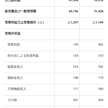
売上総利益
67,958
70,278
販売費及び一般管理費
69,196
71,428
営業利益又は営業損失（△）
△1,237
△1,149
営業外収益
受取利息
159
402
持分法による投資利益
134
210
協賛金収入
234
542
補助金収入
198
179
万博物販収入
117
540
その他
501
528