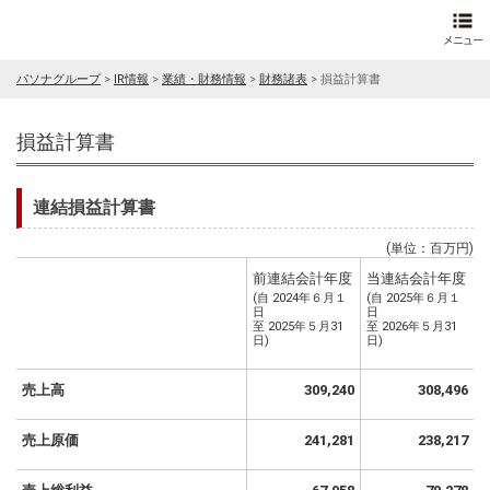
パソナグループ
>
IR情報
>
業績・財務情報
>
財務諸表
>
損益計算書
損益計算書
連結損益計算書
(単位：百万円)
前連結会計年度
当連結会計年度
(自 2024年６月１
(自 2025年６月１
日
日
至 2025年５月31
至 2026年５月31
日)
日)
売上高
309,240
308,496
売上原価
241,281
238,217