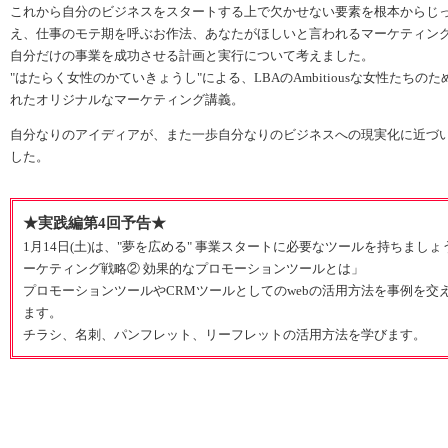
これから自分のビジネスをスタートする上で欠かせない要素を根本からじ
え、仕事のモテ期を呼ぶお作法、あなたがほしいと言われるマーケティン
自分だけの事業を成功させる計画と実行について考えました。
"はたらく女性のかていきょうし"による、LBAのAmbitiousな女性たちの
れたオリジナルなマーケティング講義。
自分なりのアイディアが、また一歩自分なりのビジネスへの現実化に近づ
した。
★実践編第4回予告★
1月14日(土)は、"夢を広める" 事業スタートに必要なツールを持ちましょう 
ーケティング戦略② 効果的なプロモーションツールとは」
プロモーションツールやCRMツールとしてのwebの活用方法を事例を交
ます。
チラシ、名刺、パンフレット、リーフレットの活用方法を学びます。