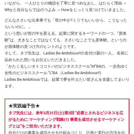
いながら、 一人ひとりの物語を丁寧に見つめなおし、はたらく理由 ～
Why と自分ならではのつよみ ～ Howをじっくり見つけていきました。
どんなささいな出来事でも「世の中が1ミリでもいいから、こうなった
らいいのに。」
という想いが世の中を変える。起業に関するキーワードの一つ、"原体
験"は、大きなことではなくても、ささいなことでも原体験。というの
が原体験の見つけ方のヒントのようです。
そして、タブ先生は、Ladies Be Ambitious!!の名付け親の一人。 名前に
込められた想いもお伝えいただきました。
「かたくるしいオトココトバのビジネススクール"M"BAの、一歩先ゆく
女性のビジネススクール "L"BA （Ladies Be Ambitious!!)
Ladies Be Ambitiousでは、起業で夢を叶えたい皆さんを支援してまいり
ます。
★実践編予告★
タブ先生には、来年3月21日(土)第3回 "必要とされるビジネスを広
がるために:マーケティング戦略(1) 事業を成功させるマーケティン
グとは"をご担当いただきます。
自分だけの事業を成功させる仕組みづくり、計画と実行の方法を伝