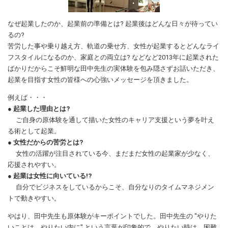
なぜ起業したのか、起業前の準備とは? 起業後はどんな日々が待ってい
るの?
苦労した事や乗り越え方、軌道の乗せ方、女性が起業するとどんなライ
フスタイルになるのか、家庭との両立は? などなど2013年に起業された
ばかりだからこそ鮮明な田中先生の実体験を包み隠さずお話いただき、
起業を目指す女性の皆様への心強いメッセージを頂きました。
例えば・・・
● 起業した理由とは?
ご自身の原体験を通して描いた女性のキャリア支援という夢を叶え
る術として起業。
● 女性だからの苦労とは?
女性の活躍が注目されている今、まだまだ女性の起業家が少なく、
応援されやすい。
● 起業は女性に向いている!?
自分でビジネスをしているからこそ、自分なりのタイムマネジメン
トで動きやすい。
やはり、田中先生も原体験がキーポイントでした。田中先生の "やりた
いことは、やりたい内に" という言葉が印象的で、やりたい時は、困難