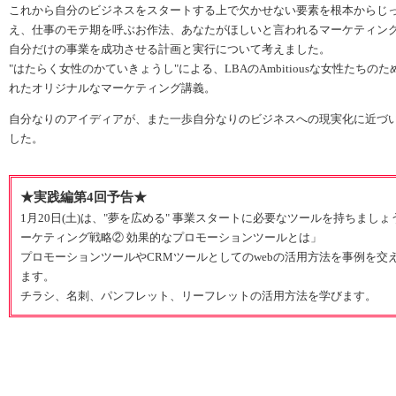
これから自分のビジネスをスタートする上で欠かせない要素を根本からじ
え、仕事のモテ期を呼ぶお作法、あなたがほしいと言われるマーケティン
自分だけの事業を成功させる計画と実行について考えました。
"はたらく女性のかていきょうし"による、LBAのAmbitiousな女性たちの
れたオリジナルなマーケティング講義。
自分なりのアイディアが、また一歩自分なりのビジネスへの現実化に近づ
した。
★実践編第4回予告★
1月20日(土)は、"夢を広める" 事業スタートに必要なツールを持ちましょう 
ーケティング戦略② 効果的なプロモーションツールとは」
プロモーションツールやCRMツールとしてのwebの活用方法を事例を交
ます。
チラシ、名刺、パンフレット、リーフレットの活用方法を学びます。