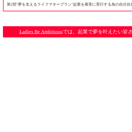
第2部"夢を支えるライフマネープラン"起業を着実に実行する為の自分
Ladies Be Ambitious
では、起業で夢を叶えたい皆