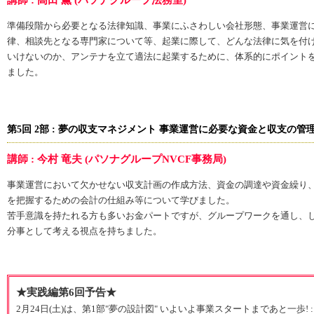
講師 : 高田 薫 (パソナグループ法務室)
準備段階から必要となる法律知識、事業にふさわしい会社形態、事業運営
律、相談先となる専門家について等、起業に際して、どんな法律に気を付
いけないのか、アンテナを立て適法に起業するために、体系的にポイント
ました。
第5回 2部 : 夢の収支マネジメント 事業運営に必要な資金と収支の管理とは
講師 : 今村 竜夫 (パソナグループNVCF事務局)
事業運営において欠かせない収支計画の作成方法、資金の調達や資金繰り
を把握するための会計の仕組み等について学びました。
苦手意識を持たれる方も多いお金パートですが、グループワークを通し、
分事として考える視点を持ちました。
★実践編第6回予告★
2月24日(土)は、第1部"夢の設計図" いよいよ事業スタートまであと一歩!