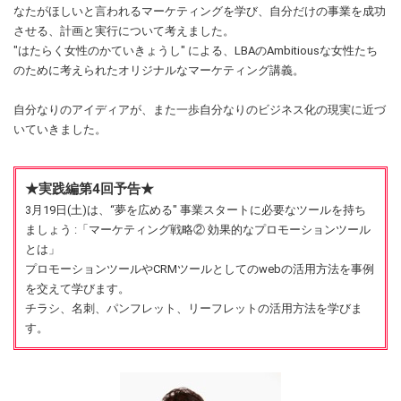
なたがほしいと言われるマーケティングを学び、自分だけの事業を成功
させる、計画と実行について考えました。
"はたらく女性のかていきょうし" による、LBAのAmbitiousな女性たち
のために考えられたオリジナルなマーケティング講義。
自分なりのアイディアが、また一歩自分なりのビジネス化の現実に近づ
いていきました。
★実践編第4回予告★
3月19日(土)は、“夢を広める" 事業スタートに必要なツールを持ち
ましょう :「マーケティング戦略② 効果的なプロモーションツール
とは」
プロモーションツールやCRMツールとしてのwebの活用方法を事例
を交えて学びます。
チラシ、名刺、パンフレット、リーフレットの活用方法を学びま
す。