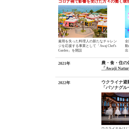
コロナ禍で影響を受けた方々の働く環
雇用を失った料理人の新たなチャレン
全
ジを応援する事業として「Awaj Chef's
動
Garden」を開設
出
農・食・住の
2021年
「Awaji Natur
ウクライナ避
2022年
「パソナグル
ウクライナをはじ