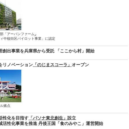
パソナグループ本部「アーパンファームر
ィ中核街区パイロット事業」に認定
用創出事業を兵庫県から受託 「ここから村」開始
をリノベーション
「のじまスコーラ」
オープン
ル拠点
活性化を目指す
「パソナ東北創生」
設立
域活性化事業を推進 丹後王国「食のみやこ」運営開始