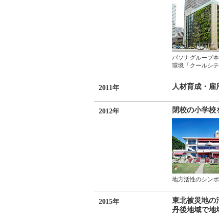
環境「クールシテ
人材育成・雇
2011年
閉校の小学校
2012年
地方活性のシンボ
東北被災地の
2015年
丹後地域で地