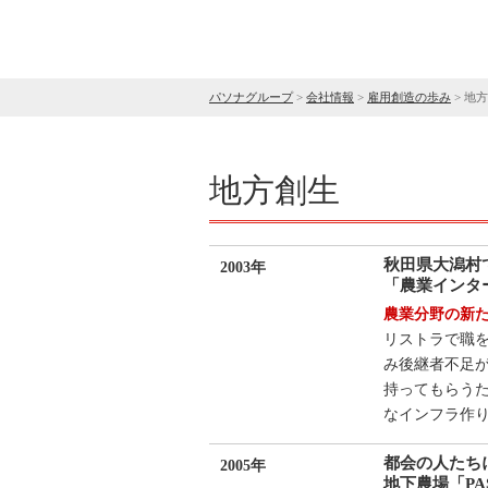
パソナグループ
>
会社情報
>
雇用創造の歩み
>
地方
地方創生
秋田県大潟村
2003年
「農業インタ
農業分野の新
リストラで職
み後継者不足
持ってもらう
なインフラ作
都会の人たち
2005年
地下農場「PA