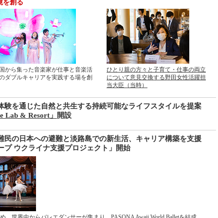
境を創る
国から集った音楽家が仕事と音楽活
ひとり親の方々と子育て・仕事の両立
のダブルキャリアを実践する場を創
について意見交換する野田女性活躍担
当大臣（当時）
体験を通じた自然と共生する持続可能なライフスタイルを提案
e Lab & Resort」
開設
難民の日本への避難と淡路島での新生活、キャリア構築を支援
ープ ウクライナ支援プロジェクト」開始
め、世界中からバレエダンサーが集まり、
PASONA Awaji World Ballet
を結成