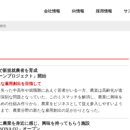
会社情報
IR情報
採用情報
サ
創生
で新規就農者を育成
ーンプロジェクト」開始
たな雇用創出を目指して
を失った中高年や就職難にあえぐ若者がいる一方、農楽は高齢化が進
が深刻な問題となっていた。このミスマッチを解消し、農業に興味を
ための仕組み作りから、農業をビジネスとして捉え参入しやすいよう
りまで、農業分野の新たな雇用創出の足がかりとなった。
に農業を身近に感じ、興味を持ってもらう施設
SONA O2」オープン