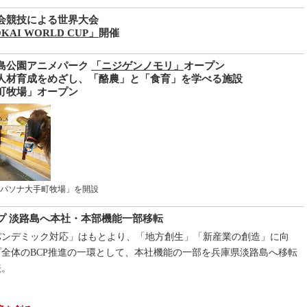
会競技による世界大会
ΚΑΙ WORLD CUP」
開催
島公園アニメパーク
「ニジゲンノモリ」
オープン
人材育成をめざし、「酪農」と「食育」を学べる施設
町牧場」オープン
パソナ大手町牧場」を開設
プ 淡路島へ本社・本部機能一部移転
パンデミック対応」はもとより、「地方創生」「新産業の創造」に向
全体のBCP推進の一環として、本社機能の一部を兵庫県淡路島へ移転
表。