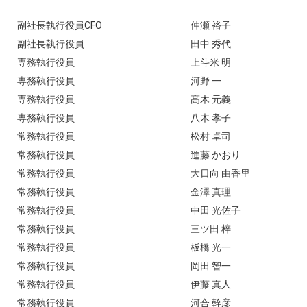
副社長執行役員CFO
仲瀬 裕子
副社長執行役員
田中 秀代
専務執行役員
上斗米 明
専務執行役員
河野 一
専務執行役員
髙木 元義
専務執行役員
八木 孝子
常務執行役員
松村 卓司
常務執行役員
進藤 かおり
常務執行役員
大日向 由香里
常務執行役員
金澤 真理
常務執行役員
中田 光佐子
常務執行役員
三ツ田 梓
常務執行役員
板橋 光一
常務執行役員
岡田 智一
常務執行役員
伊藤 真人
常務執行役員
河合 幹彦