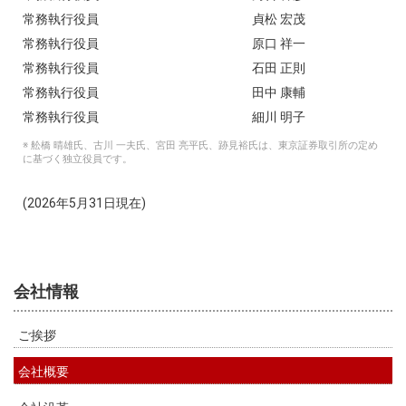
常務執行役員
貞松 宏茂
常務執行役員
原口 祥一
常務執行役員
石田 正則
常務執行役員
田中 康輔
常務執行役員
細川 明子
※ 舩橋 晴雄氏、古川 一夫氏、宮田 亮平氏、跡見裕氏は、東京証券取引所の定め
に基づく独立役員です。
(2026年5月31日現在)
会社情報
ご挨拶
会社概要