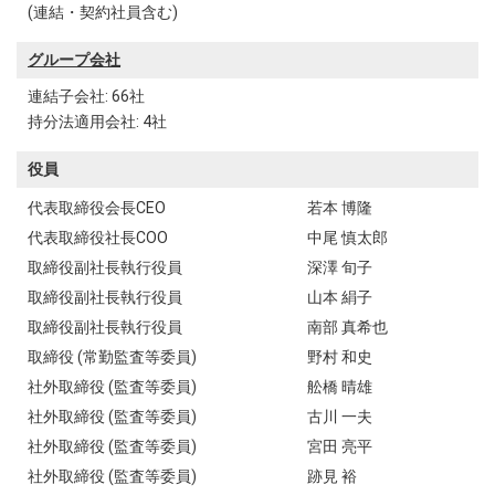
(連結・契約社員含む)
グループ会社
連結子会社: 66社
持分法適用会社: 4社
役員
代表取締役会長CEO
若本 博隆
代表取締役社長COO
中尾 慎太郎
取締役副社長執行役員
深澤 旬子
取締役副社長執行役員
山本 絹子
取締役副社長執行役員
南部 真希也
取締役 (常勤監査等委員)
野村 和史
社外取締役 (監査等委員)
舩橋 晴雄
社外取締役 (監査等委員)
古川 一夫
社外取締役 (監査等委員)
宮田 亮平
社外取締役 (監査等委員)
跡見 裕