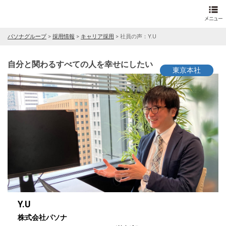
パソナグループ
>
採用情報
>
キャリア採用
>
社員の声：Y.U
自分と関わるすべての人を幸せにしたい
東京本社
Y.U
株式会社パソナ