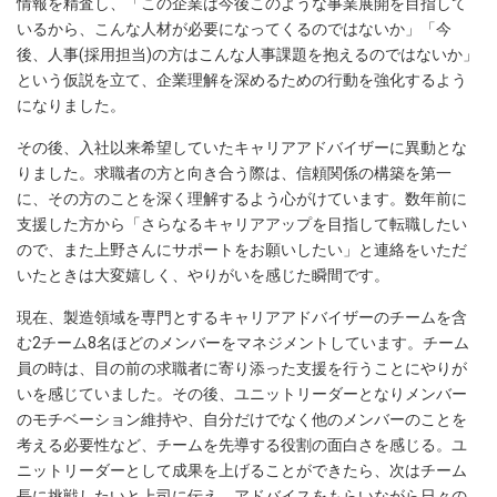
情報を精査し、「この企業は今後このような事業展開を目指して
いるから、こんな人材が必要になってくるのではないか」「今
後、人事(採用担当)の方はこんな人事課題を抱えるのではないか」
という仮説を立て、企業理解を深めるための行動を強化するよう
になりました。
その後、入社以来希望していたキャリアアドバイザーに異動とな
りました。求職者の方と向き合う際は、信頼関係の構築を第一
に、その方のことを深く理解するよう心がけています。数年前に
支援した方から「さらなるキャリアアップを目指して転職したい
ので、また上野さんにサポートをお願いしたい」と連絡をいただ
いたときは大変嬉しく、やりがいを感じた瞬間です。
現在、製造領域を専門とするキャリアアドバイザーのチームを含
む2チーム8名ほどのメンバーをマネジメントしています。チーム
員の時は、目の前の求職者に寄り添った支援を行うことにやりが
いを感じていました。その後、ユニットリーダーとなりメンバー
のモチベーション維持や、自分だけでなく他のメンバーのことを
考える必要性など、チームを先導する役割の面白さを感じる。ユ
ニットリーダーとして成果を上げることができたら、次はチーム
長に挑戦したいと上司に伝え、アドバイスをもらいながら日々の