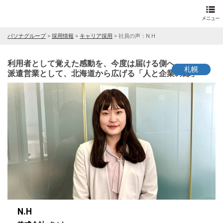
パソナグループ
>
採用情報
>
キャリア採用
>
社員の声：N.H
利用者として覚えた感動を、今度は届ける側へ。
札幌
派遣営業として、北海道から広げる「人と企業の縁」
N.H