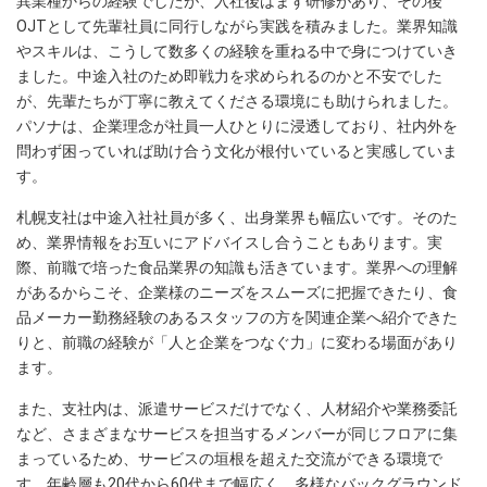
異業種からの経験でしたが、入社後はまず研修があり、その後
OJTとして先輩社員に同行しながら実践を積みました。業界知識
やスキルは、こうして数多くの経験を重ねる中で身につけていき
ました。中途入社のため即戦力を求められるのかと不安でした
が、先輩たちが丁寧に教えてくださる環境にも助けられました。
パソナは、企業理念が社員一人ひとりに浸透しており、社内外を
問わず困っていれば助け合う文化が根付いていると実感していま
す。
札幌支社は中途入社社員が多く、出身業界も幅広いです。そのた
め、業界情報をお互いにアドバイスし合うこともあります。実
際、前職で培った食品業界の知識も活きています。業界への理解
があるからこそ、企業様のニーズをスムーズに把握できたり、食
品メーカー勤務経験のあるスタッフの方を関連企業へ紹介できた
りと、前職の経験が「人と企業をつなぐ力」に変わる場面があり
ます。
また、支社内は、派遣サービスだけでなく、人材紹介や業務委託
など、さまざまなサービスを担当するメンバーが同じフロアに集
まっているため、サービスの垣根を超えた交流ができる環境で
す。年齢層も20代から60代まで幅広く、多様なバックグラウンド