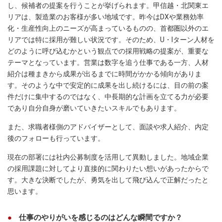
し、候補者の提案を行うことが挙げられます。甲信越・北関東エ
リアは、製造業のお客様が多い地域です。昨今はDXや業務効率
化・生産性向上のニーズが高まっているものの、首都圏以外のエ
リアでは特に採用が難しい状況です。そのため、U・Iターン人材を
どのように呼び込むかという観点での採用戦略の提案が、重要な
テーマとなっています。営業は数字を追う仕事である一方、人材
紹介は種まきから成果が出るまでに時間がかかる傾向がありま
す。そのような中で安定的に成果を出し続けるには、目の前の案
件だけに集中するのではなく、中長期的な計画を立てる力が必要
であり自分自身が磨いていきたいスキルでもあります。
また、求職者様側のアドバイザーとして、面談や求人紹介、内定
後のフォローも行っています。
現在の部署には社内公募制度を活用して異動しました。地域企業
の採用課題に対してより直接的に関わりたい想いがあったからで
す。大きな決断でしたが、勇気を出して飛び込んで正解だったと
思います。
仕事のやりがいを感じるのはどんな瞬間ですか？