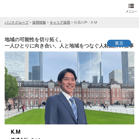
パソナグループ
>
採用情報
>
キャリア採用
>
社員の声：K.M
地域の可能性を切り拓く。
東京
一人ひとりに向き合い、人と地域をつなぐ人材紹介の仕事
K.M