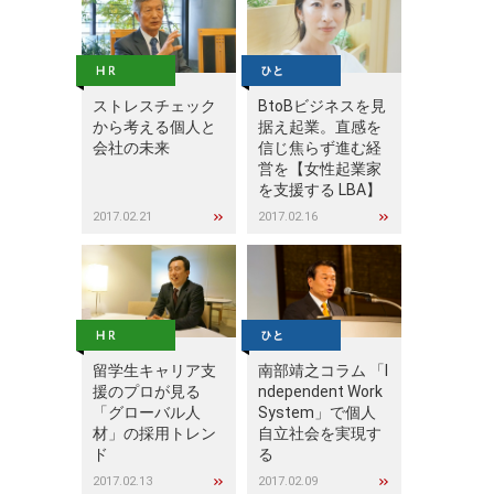
ストレスチェック
BtoBビジネスを見
から考える個人と
据え起業。直感を
会社の未来
信じ焦らず進む経
営を【女性起業家
を支援する LBA】
2017.02.21
2017.02.16
留学生キャリア支
南部靖之コラム 「I
援のプロが見る
ndependent Work
「グローバル人
System」で個人
材」の採用トレン
自立社会を実現す
ド
る
2017.02.13
2017.02.09