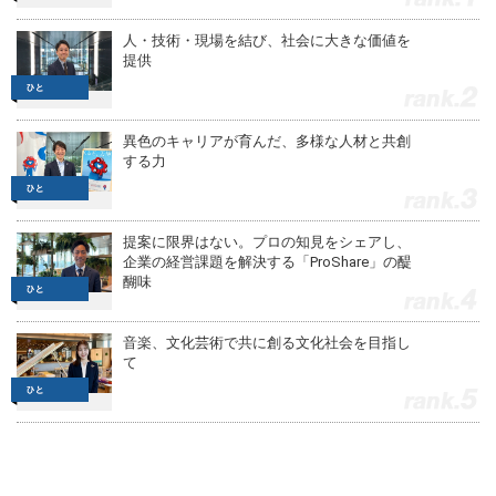
人・技術・現場を結び、社会に大きな価値を
提供
2
異色のキャリアが育んだ、多様な人材と共創
する力
3
提案に限界はない。プロの知見をシェアし、
企業の経営課題を解決する「ProShare」の醍
醐味
4
音楽、文化芸術で共に創る文化社会を目指し
て
5