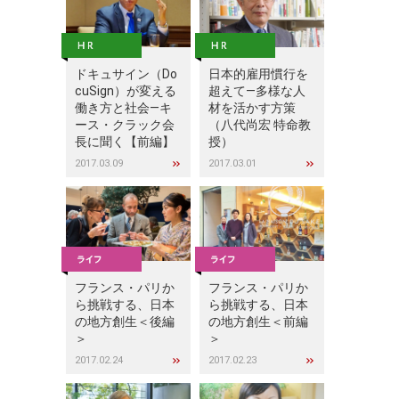
ドキュサイン（Do
日本的雇用慣行を
cuSign）が変える
超えて―多様な人
働き方と社会―キ
材を活かす方策
ース・クラック会
（八代尚宏 特命教
長に聞く【前編】
授）
2017.03.09
2017.03.01
フランス・パリか
フランス・パリか
ら挑戦する、日本
ら挑戦する、日本
の地方創生＜後編
の地方創生＜前編
＞
＞
2017.02.24
2017.02.23