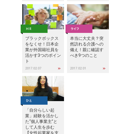
ブラックボックス
本当に大丈夫？突
をなくせ！日本企
然訪れる介護への
業が外国籍社員を
備え！親に確認す
活かす3つのポイン
べき9つのこと
ト
2017.02.07
2017.02.01
「自分らしい起
業」経験を活かし
た“個人事業主”と
して人生を歩む
【女性起業家を支