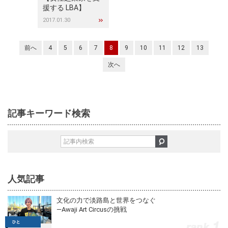
援する LBA】
2017.01.30
前へ
4
5
6
7
8
9
10
11
12
13
次へ
記事キーワード検索
人気記事
文化の力で淡路島と世界をつなぐ
—Awaji Art Circusの挑戦
1