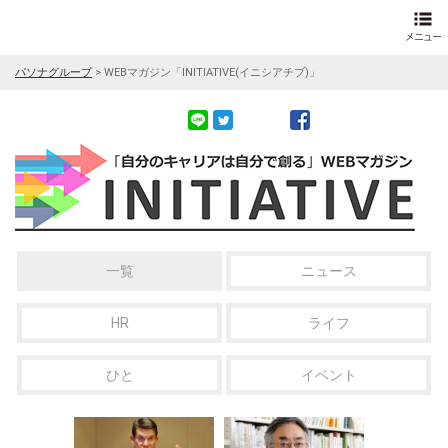
パソナグループ
>
WEBマガジン「INITIATIVE(イニシアチブ)」
一覧
ニュース
HR
ライフ
ひと
イベント