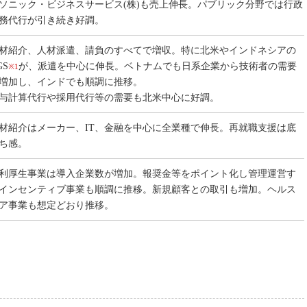
ソニック・ビジネスサービス(株)も売上伸長。パブリック分野では行政
務代行が引き続き好調。
材紹介、人材派遣、請負のすべてで増収。特に北米やインドネシアの
GS
が、派遣を中心に伸長。ベトナムでも日系企業から技術者の需要
※1
増加し、インドでも順調に推移。
与計算代行や採用代行等の需要も北米中心に好調。
材紹介はメーカー、IT、金融を中心に全業種で伸長。再就職支援は底
ち感。
利厚生事業は導入企業数が増加。報奨金等をポイント化し管理運営す
インセンティブ事業も順調に推移。新規顧客との取引も増加。ヘルス
ア事業も想定どおり推移。