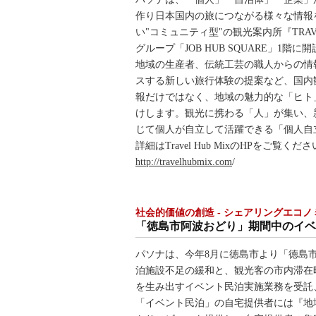
作り日本国内の旅につながる様々な情報
い"コミュニティ型"の観光案内所『TRAVE
グループ「JOB HUB SQUARE」1階
地域の生産者、伝統工芸の職人からの情
スする新しい旅行体験の提案など、国内
報だけではなく、地域の魅力的な「ヒト
けします。観光に携わる「人」が集い、
じて個人が自立して活躍できる「個人自
詳細はTravel Hub MixのHPをご覧くだ
http://travelhubmix.com
/
社会的価値の創造 - シェアリングエコノ
「徳島市阿波おどり」期間中のイベント
パソナは、今年8月に徳島市より「徳島
泊施設不足の緩和と、観光客の市内滞在
を生み出すイベント民泊実施業務を受託
「イベント民泊」の自宅提供者には『地