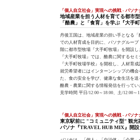
「個人自立社会」実現への挑戦 - パソナグル
地域産業を担う人材を育てる都市型
「酪農」と「食育」を学ぶ『大手町牧場
丹後王国は、地域産業の担い手となる「
での人材育成を目的に、パソナグループ「JOB
階に都市型牧場『大手町牧場』を開設し
『大手町牧場』では、酪農に関するセミ
『大手町牧場学校』を開校し、人材育成
就労希望者にはインターンシップの機会
た、食の安全を学び、健康な食生活を送
酪農・農業に関する情報発信を行ってい
見学時間 平日/12:00～18:00、土/12:00～
「個人自立社会」実現への挑戦 - パソナグル
東京駅前に "コミュニティ型" 観光
パソナ『TRAVEL HUB MIX』開設 (
パソナは、「個人」「自治体」「企業」