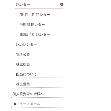
IRレター
第1四半期 IRレター
中間期 IRレター
第3四半期 IRレター
IRカレンダー
電子公告
株主総会
配当について
株主優待
個人投資家の皆様へ
IRニュースメール