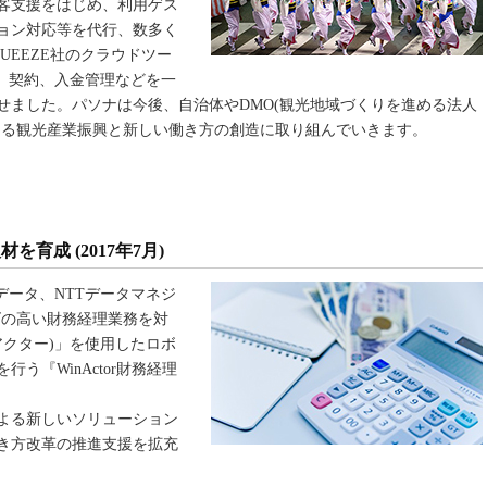
客支援をはじめ、利用ゲス
ョン対応等を代行、数多く
UEEZE社のクラウドツー
予約、契約、入金管理などを一
せました。パソナは今後、自治体やDMO(観光地域づくりを進める法人
ける観光産業振興と新しい働き方の創造に取り組んでいきます。
育成 (2017年7月)
Tデータ、NTTデータマネジ
ズの高い財務経理業務を対
ィンアクター)」を使用したロボ
う『WinActor財務経理
よる新しいソリューション
き方改革の推進支援を拡充