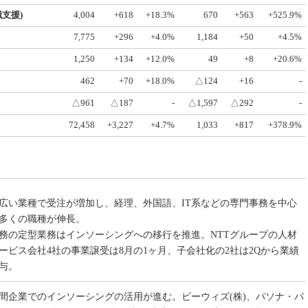
支援)
4,004
+618
+18.3%
670
+563
+525.9%
7,775
+296
+4.0%
1,184
+50
+4.5%
1,250
+134
+12.0%
49
+8
+20.6%
462
+70
+18.0%
△124
+16
-
△961
△187
-
△1,597
△292
-
72,458
+3,227
+4.7%
1,033
+817
+378.9%
広い業種で受注が増加し、経理、外国語、IT系などの専門事務を中心
多くの職種が伸長。
務の定型業務はインソーシングへの移行を推進。NTTグループの人材
ービス会社4社の事業譲受は8月の1ヶ月、子会社化の2社は2Qから業績
与。
間企業でのインソーシングの活用が進む。ビーウィズ(株)、パソナ・パ