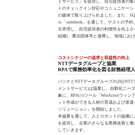
トサービス』を提供し、自宅提供者の集
トのチェックイン対応やコミュニケーシ
の媒体で取り上げられました。また、SQ
ル「suitebook」を通して、ゲストの
元管理し、自宅提供者の利便性を向上さ
組織)、農泊団体等と連携し、地域にお
コストシナジーの追求と収益性の向上
NTTデータグループと協業
RPAで業務効率化を図る財務経理人材を
パソナとNTTデータグループの2社(NT
メントサービス)は協業し、自動化ニー
象に、RPA(
)ツール「WinActor(ウ
※
ット作成ができる人材の育成および派遣を行
ソリューション』を開始しました。
本協業を通して、人とロボットの協働に
を提供し、企業のさらなる業務改善と働
していきます。