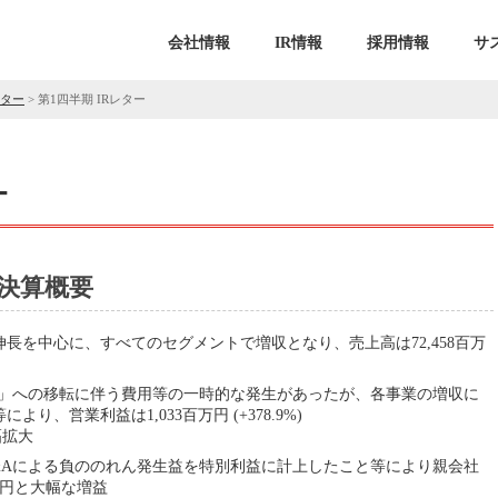
会社情報
IR情報
採用情報
サ
レター
>
第1四半期 IRレター
ー
 決算概要
長を中心に、すべてのセグメントで増収となり、売上高は72,458百万
UARE」への移転に伴う費用等の一時的な発生があったが、各事業の増収に
、営業利益は1,033百万円 (+378.9%)
幅拡大
&Aによる負ののれん発生益を特別利益に計上したこと等により親会社
万円と大幅な増益