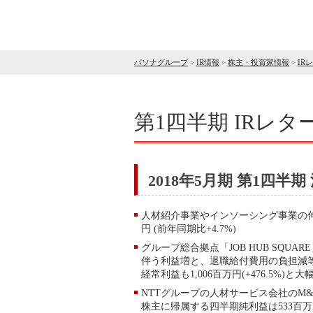
パソナグループ
>
IR情報
>
株主・投資家情報
>
IR
第1四半期 IRレタ
2018年5月期 第1四半期
人材紹介事業やインソーシング事業の伸
円 (前年同期比+4.7%)
グループ総合拠点「JOB HUB SQ
伴う利益増と、退職給付費用の負担減等により
経常利益も1,006百万円(+476.5%)と大
NTTグループの人材サービス会社のM
株主に帰属する四半期純利益は533百