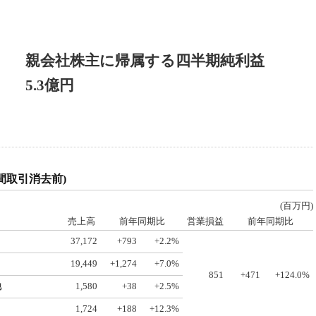
親会社株主に帰属する四半期純利益
5.3億円
間取引消去前)
(百万円)
売上高
前年同期比
営業損益
前年同期比
37,172
+793
+2.2%
19,449
+1,274
+7.0%
851
+471
+124.0%
他
1,580
+38
+2.5%
1,724
+188
+12.3%