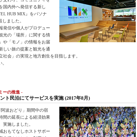
を国内外へ発信する新し
L HUB MIX』をパソナ
に開設しました。
報発信や個人がプロデュー
観光の「場所」に関する情
」や「モノ」の情報をお届
新しい旅の提案と観光を通
立社会」の実現と地方創生を目指します。
さい。
ミーの推進 -
民泊にてサービスを実施 (2017年8月)
市阿波おどり」期間中の宿
時間の延長による経済効果
、実施しました。
域おもてなしホストサポー