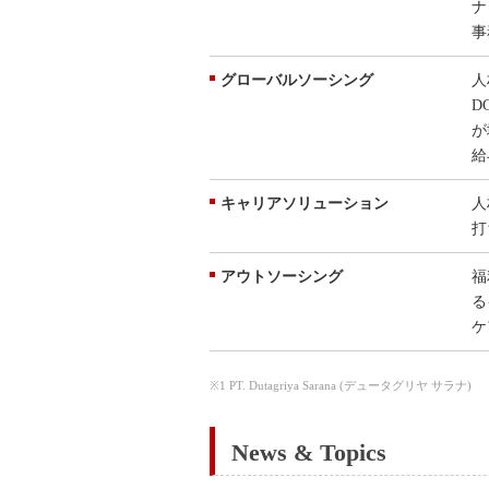
ナ
事
グローバルソーシング
人
D
が
給
キャリアソリューション
人
打
アウトソーシング
福
る
ケ
※1 PT. Dutagriya Sarana (デュータグリヤ サラナ)
News & Topics