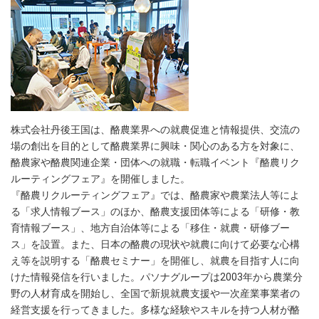
株式会社丹後王国は、酪農業界への就農促進と情報提供、交流の
場の創出を目的として酪農業界に興味・関心のある方を対象に、
酪農家や酪農関連企業・団体への就職・転職イベント『酪農リク
ルーティングフェア』を開催しました。
『酪農リクルーティングフェア』では、酪農家や農業法人等によ
る「求人情報ブース」のほか、酪農支援団体等による「研修・教
育情報ブース」、地方自治体等による「移住・就農・研修ブー
ス」を設置。また、日本の酪農の現状や就農に向けて必要な心構
え等を説明する「酪農セミナー」を開催し、就農を目指す人に向
けた情報発信を行いました。パソナグループは2003年から農業分
野の人材育成を開始し、全国で新規就農支援や一次産業事業者の
経営支援を行ってきました。多様な経験やスキルを持つ人材が酪