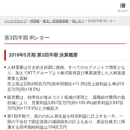
パソナグループ
>
IR情報
>
株主・投資家情報
>
IRレター
>
第3四半期 IRレター
第3四半期 IRレター
2018年5月期 第3四半期 決算概要
人材需要は引き続き好調に推移。すべてのセグメントで増収とな
り、加えてNTTグループより株式取得及び事業譲受した人材派遣
事業も貢献
売上高は228,690百万円(前年同期比+11.3%)売上総利益も48,015
百万円(同+18.5%)
販管費は、効率化が進みコスト低減の実現と、退職給付費用の負
担減により、営業利益3,857百万円(同+105.4%)経常利益3,947百
万円(同+119.5%)と大幅拡大
第1四半期で、負ののれん発生益を特別利益に計上する一方、一
部の子会社で固定資産の減損損失の計上もあり、親会社株主に帰
属する四半期純利益は194百万円