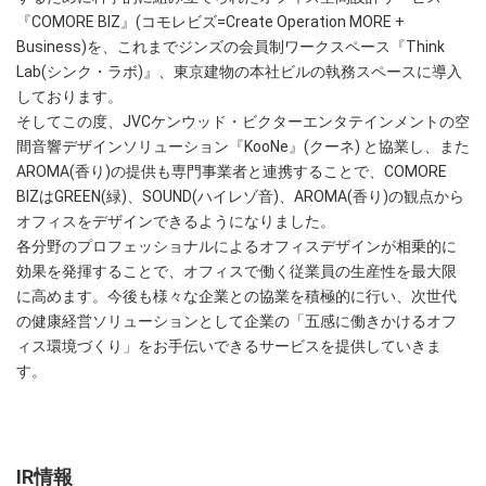
『COMORE BIZ』(コモレビズ=Create Operation MORE +
Business)を、これまでジンズの会員制ワークスペース『Think
Lab(シンク・ラボ)』、東京建物の本社ビルの執務スペースに導入
しております。
そしてこの度、JVCケンウッド・ビクターエンタテインメントの空
間音響デザインソリューション『KooNe』(クーネ) と協業し、また
AROMA(香り)の提供も専門事業者と連携することで、COMORE
BIZはGREEN(緑)、SOUND(ハイレゾ音)、AROMA(香り)の観点から
オフィスをデザインできるようになりました。
各分野のプロフェッショナルによるオフィスデザインが相乗的に
効果を発揮することで、オフィスで働く従業員の生産性を最大限
に高めます。今後も様々な企業との協業を積極的に行い、次世代
の健康経営ソリューションとして企業の「五感に働きかけるオフ
ィス環境づくり」をお手伝いできるサービスを提供していきま
す。
IR情報