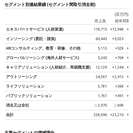
セグメント別連結業績 (セグメント間取引消去前)
(百万円)
売上高
前年同期
エキスパートサービス (人材派遣)
118,715
+12,948
+12
インソーシング (委託・請負)
60,445
+5,023
+9
HRコンサルティング、教育・研修、その他
5,113
+528
+11
グローバルソーシング (海外人材サービス)
5,345
+768
+16
キャリアソリューション (人材紹介、再就職支援)
12,129
+1,344
+12
アウトソーシング
24,367
+2,413
+11
ライフソリューション
3,781
+388
+11
パブリックソリューション
1,761
+491
+38
消去又は全社
△2,970
△698
合計
228,690
+23,210
+11
主要セグメントの増減理由